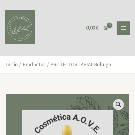
Ir
al
contenido
0,00
€
Inicio
Productos
PROTECTOR LABIAL Belluga
PROTECTOR
LABIAL
Belluga
cantidad