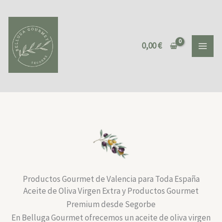
Ir
al
contenido
0,00
€
Productos Gourmet de Valencia para Toda España
Aceite de Oliva Virgen Extra y Productos Gourmet
Premium desde Segorbe
En Belluga Gourmet ofrecemos un aceite de oliva virgen