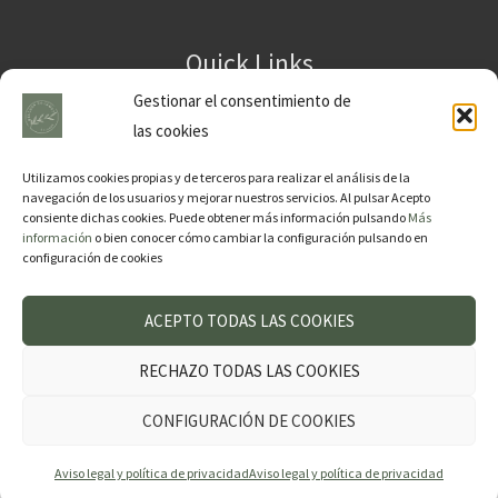
Quick Links
Gestionar el consentimiento de
Carrito
las cookies
Finalizar compra
Tu Cuenta
Utilizamos cookies propias y de terceros para realizar el análisis de la
navegación de los usuarios y mejorar nuestros servicios. Al pulsar Acepto
consiente dichas cookies. Puede obtener más información pulsando
Más
información
o bien conocer cómo cambiar la configuración pulsando en
configuración de cookies
Copyright © 2025 diseñado por Teresa Blasco
ACEPTO TODAS LAS COOKIES
RECHAZO TODAS LAS COOKIES
CONFIGURACIÓN DE COOKIES
Aviso legal y política de privacidad
Aviso legal y política de privacidad